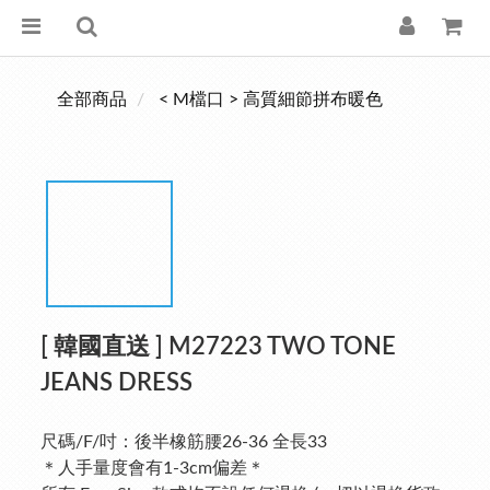
全部商品
< M檔口 > 高質細節拼布暖色
[ 韓國直送 ] M27223 TWO TONE
JEANS DRESS
尺碼/F/吋：後半橡筋腰26-36 全長33
＊人手量度會有1-3cm偏差＊