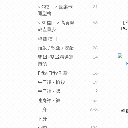
< G檔口 > 圖案卡
21
通型格
[
< SE檔口 > 高質剪
56
PO
裁產量少
韓國 檔口
頭版 / 執雞 / 發錯
28
雙11+雙12精選震
14
撼價
Fifty-Fifty 鞋款
16
牛仔褸 / 恤衫
19
牛仔褲 / 裙
連身裙 / 褲
55
上身
668
[ 韓
下身