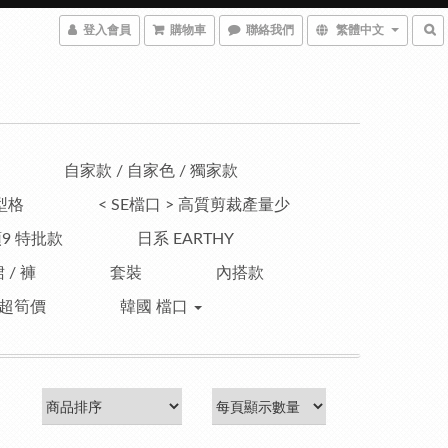
登入會員
購物車
聯絡我們
繁體中文
自家款 / 自家色 / 獨家款
型格
< SE檔口 > 高質剪裁產量少
9 特批款
日系 EARTHY
 / 褲
套裝
內搭款
超筍價
韓國 檔口