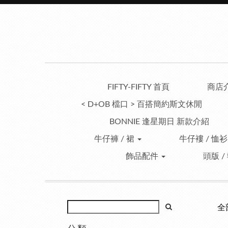
FIFTY-FIFTY 首頁
商店
< D+OB 檔口 > 百搭簡約斯文休閒
BONNIE 逢星期日 新款介紹
牛仔褲 / 裙
牛仔褸 / 恤衫
飾品配件
頭版 /
全