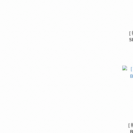
[
S
[
B