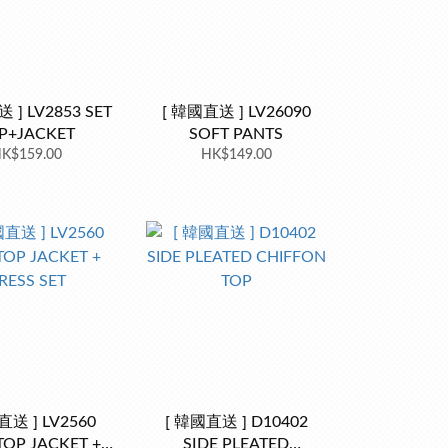
 ] LV2853 SET
[ 韓國直送 ] LV26090
P+JACKET
SOFT PANTS
K$159.00
HK$149.00
直送 ] LV2560
[ 韓國直送 ] D10402
TOP JACKET +
SIDE PLEATED