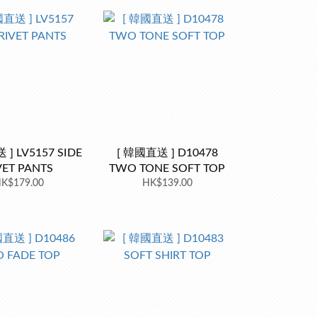
] LV5157 SIDE
[ 韓國直送 ] D10478
VET PANTS
TWO TONE SOFT TOP
K$179.00
HK$139.00