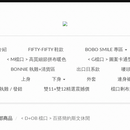
介紹
FIFTY-FIFTY 鞋款
BOBO SMILE 專區
< M檔口 > 高質細節拼布暖色
< G檔口 > 圖案卡通
BONNIE 執雞+清貨區
出口日系款
嘜頭
上身
下身
外套
連身裙
 執雞 / 發錯
雙11+雙12精選震撼價
檔口剩布
部商品
< D+OB 檔口 > 百搭簡約斯文休閒