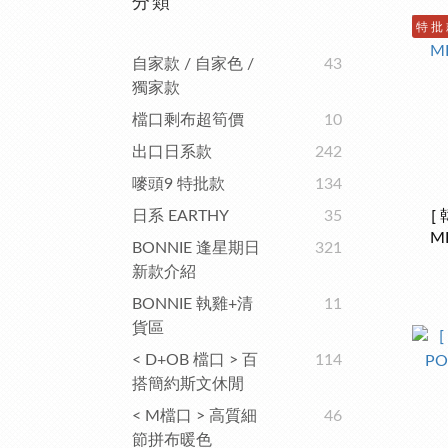
分類
特 批
自家款 / 自家色 /
43
獨家款
檔口剩布超筍價
10
出口日系款
242
嘜頭9 特批款
134
日系 EARTHY
35
[
ME
BONNIE 逢星期日
321
新款介紹
BONNIE 執雞+清
11
貨區
< D+OB 檔口 > 百
114
搭簡約斯文休閒
< M檔口 > 高質細
46
節拼布暖色