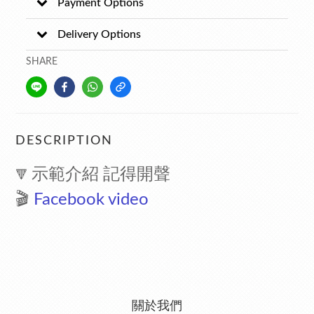
Payment Options
Delivery Options
SHARE
DESCRIPTION
示範介紹 記得開聲
🔻
🎬
Facebook video
關於我們