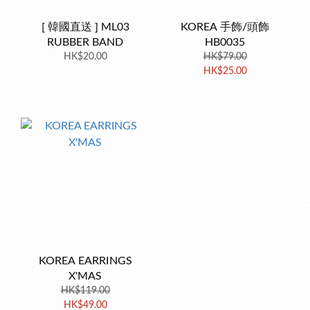
[ 韓國直送 ] ML03
KOREA 手飾/頭飾
RUBBER BAND
HB0035
HK$20.00
HK$79.00
HK$25.00
KOREA EARRINGS
X'MAS
HK$119.00
HK$49.00