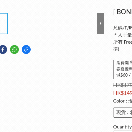
[ BON
尺碼/F/
＊人手量
所有 Fr
準)
消費滿 $
春夏優惠 
減$60 /
HK$179
HK$149
Color
: 
現貨 :
Quantity