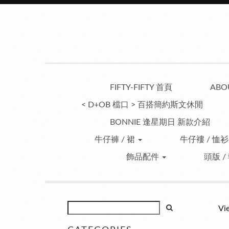
FIFTY-FIFTY 首頁
ABO
< D+OB 檔口 > 百搭簡約斯文休閒
BONNIE 逢星期日 新款介紹
牛仔褲 / 裙
牛仔褸 / 恤衫
飾品配件
頭版 /
Vi