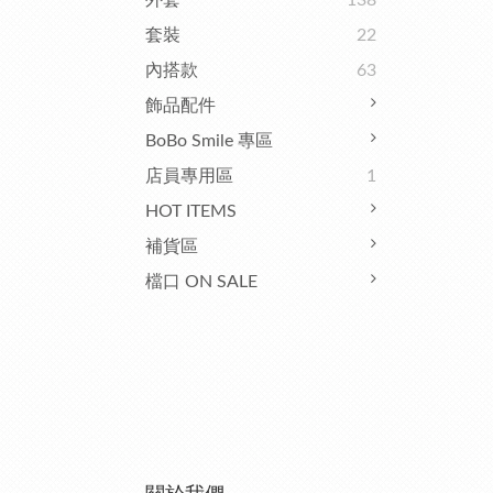
外套
138
套裝
22
內搭款
63
飾品配件
BoBo Smile 專區
店員專用區
1
HOT ITEMS
補貨區
檔口 ON SALE