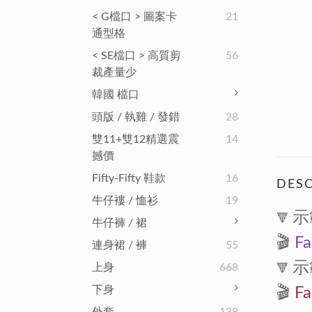
< G檔口 > 圖案卡
21
通型格
< SE檔口 > 高質剪
56
裁產量少
韓國 檔口
頭版 / 執雞 / 發錯
28
雙11+雙12精選震
14
撼價
Fifty-Fifty 鞋款
16
DESC
牛仔褸 / 恤衫
19
示
🔻
牛仔褲 / 裙
🎬
Fa
連身裙 / 褲
55
示
上身
668
🔻
下身
🎬
F
a