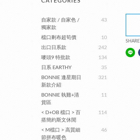
CATEGORIES
自家款 / 自家色 /
43
獨家款
檔口剩布超筍價
10
SHARE
出口日系款
242
嘜頭9 特批款
134
日系 EARTHY
35
BONNIE 逢星期日
321
新款介紹
BONNIE 執雞+清
11
貨區
< D+OB 檔口 > 百
114
搭簡約斯文休閒
< M檔口 > 高質細
46
節拼布暖色