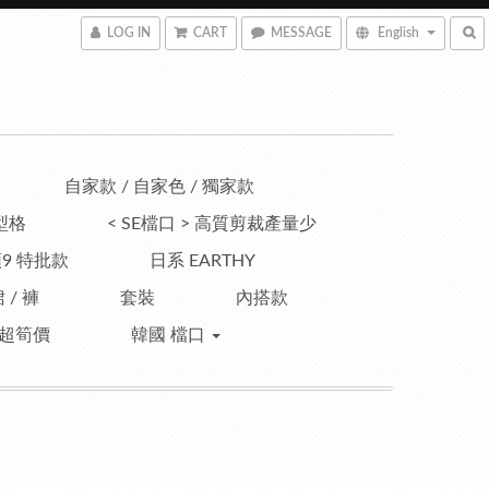
LOG IN
CART
MESSAGE
English
自家款 / 自家色 / 獨家款
型格
< SE檔口 > 高質剪裁產量少
9 特批款
日系 EARTHY
 / 褲
套裝
內搭款
超筍價
韓國 檔口