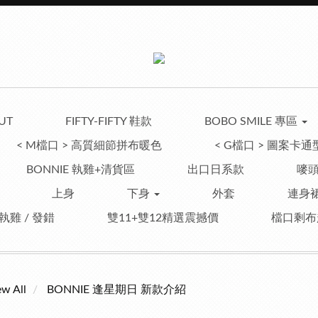
UT
FIFTY-FIFTY 鞋款
BOBO SMILE 專區
< M檔口 > 高質細節拼布暖色
< G檔口 > 圖案卡通
BONNIE 執雞+清貨區
出口日系款
嘜頭
上身
下身
外套
連身裙
 執雞 / 發錯
雙11+雙12精選震撼價
檔口剩布
ew All
BONNIE 逢星期日 新款介紹