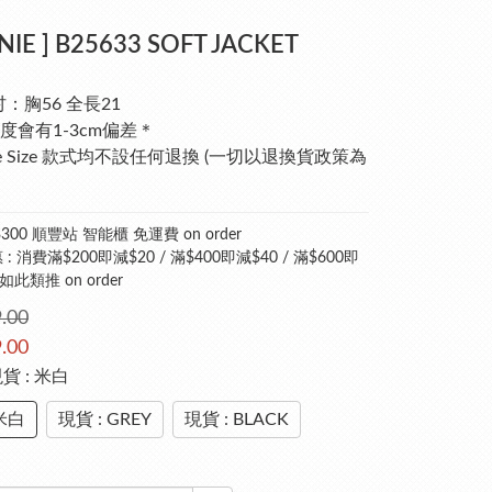
NIE ] B25633 SOFT JACKET
吋：胸56 全長21
度會有1-3cm偏差＊
ee Size 款式均不設任何退換 (一切以退換貨政策為
300 順豐站 智能櫃 免運費 on order
: 消費滿$200即減$20 / 滿$400即減$40 / 滿$600即
 如此類推 on order
.00
.00
現貨 : 米白
 米白
現貨 : GREY
現貨 : BLACK