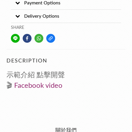
Payment Options
Delivery Options
SHARE
DESCRIPTION
示範介紹 點擊開聲
🎬
F
acebook video
關於我們