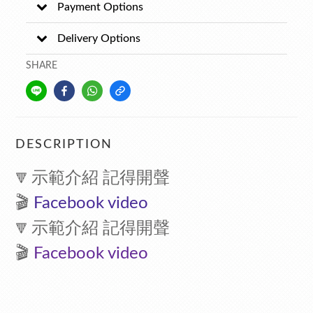
Payment Options
Delivery Options
SHARE
DESCRIPTION
示範介紹 記得開聲
🔻
🎬
F
acebook video
示範介紹 記得開聲
🔻
🎬
F
acebook video