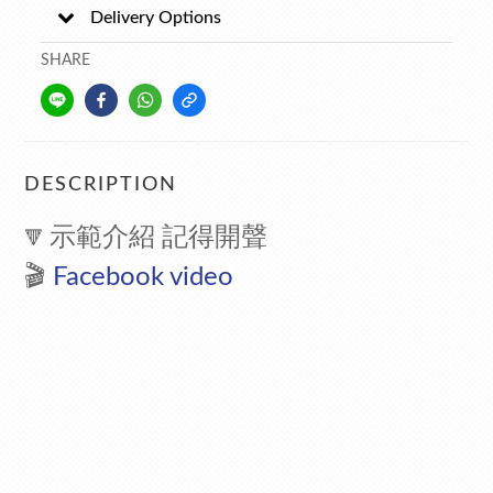
Delivery Options
SHARE
DESCRIPTION
示範介紹 記得開聲
🔻
🎬
Facebook video