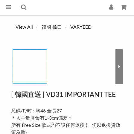
View All
韓國 檔口
VARYEED
[ 韓國直送 ] VD31 IMPORTANT TEE
尺碼/F/吋 : 胸46 全長27
＊人手量度會有1-3cm偏差＊
所有 Free Size 款式均不設任何退換 (一切以退換貨政
策為準)