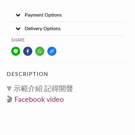
Payment Options
Delivery Options
SHARE
DESCRIPTION
示範介紹 記得開聲
🔻
🎬
F
acebook video