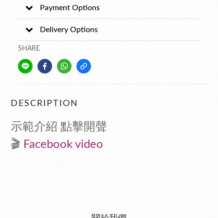
Payment Options
Delivery Options
SHARE
DESCRIPTION
示範介紹 點擊開聲
🎬
F
acebook video