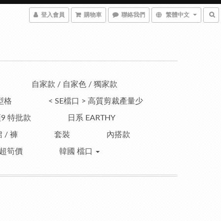
登入會員
購物車
聯絡我們
繁體中文
自家款 / 自家色 / 獨家款
型格
< SE檔口 > 高質剪裁產量少
9 特批款
日系 EARTHY
 / 褲
套裝
內搭款
超筍價
韓國 檔口