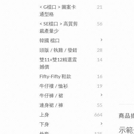
< G檔口 > 圖案卡
21
通型格
< SE檔口 > 高質剪
56
裁產量少
韓國 檔口
頭版 / 執雞 / 發錯
28
雙11+雙12精選震
14
撼價
Fifty-Fifty 鞋款
16
牛仔褸 / 恤衫
19
牛仔褲 / 裙
連身裙 / 褲
55
上身
664
商品
下身
示範