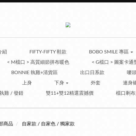
介紹
FIFTY-FIFTY 鞋款
BOBO SMILE 專區
< M檔口 > 高質細節拼布暖色
< G檔口 > 圖案卡通
BONNIE 執雞+清貨區
出口日系款
嘜頭
上身
下身
外套
連身裙
 執雞 / 發錯
雙11+雙12精選震撼價
檔口剩布
部商品
自家款 / 自家色 / 獨家款