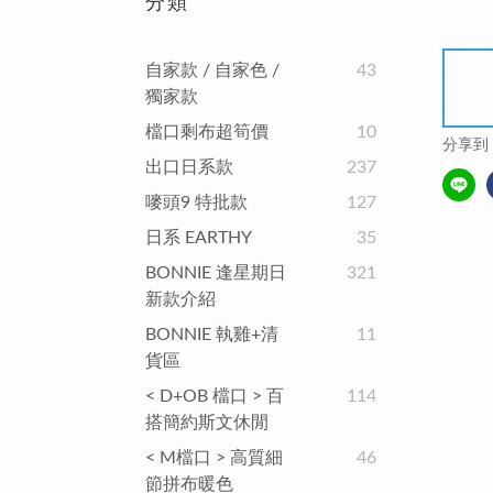
分類
自家款 / 自家色 /
43
獨家款
檔口剩布超筍價
10
分享到
出口日系款
237
嘜頭9 特批款
127
日系 EARTHY
35
BONNIE 逢星期日
321
新款介紹
BONNIE 執雞+清
11
貨區
< D+OB 檔口 > 百
114
搭簡約斯文休閒
< M檔口 > 高質細
46
節拼布暖色