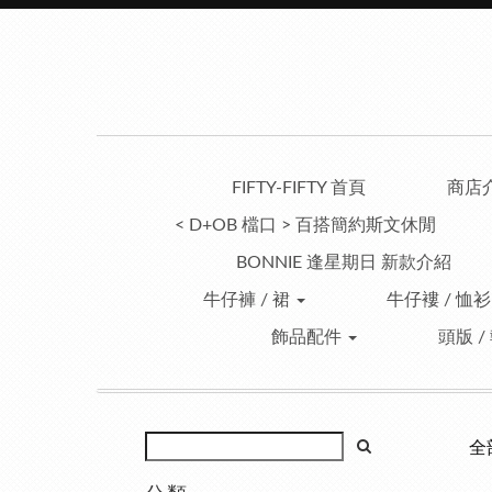
FIFTY-FIFTY 首頁
商店
< D+OB 檔口 > 百搭簡約斯文休閒
BONNIE 逢星期日 新款介紹
牛仔褲 / 裙
牛仔褸 / 恤衫
飾品配件
頭版 /
全