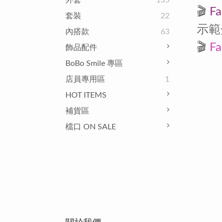
外套
135
🎬
F
a
套裝
22
示範
內搭款
63
🎬
F
a
飾品配件
BoBo Smile 專區
店員專用區
1
HOT ITEMS
補貨區
檔口 ON SALE