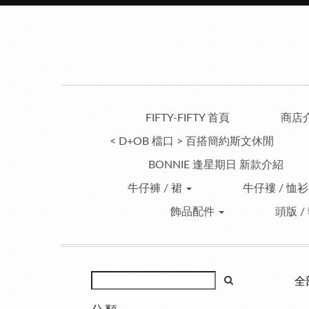
FIFTY-FIFTY 首頁
商店
< D+OB 檔口 > 百搭簡約斯文休閒
BONNIE 逢星期日 新款介紹
牛仔褲 / 裙
牛仔褸 / 恤衫
飾品配件
頭版 /
全