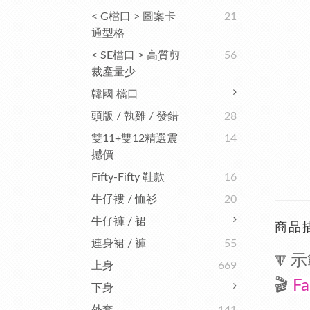
< G檔口 > 圖案卡
21
通型格
< SE檔口 > 高質剪
56
裁產量少
韓國 檔口
頭版 / 執雞 / 發錯
28
雙11+雙12精選震
14
撼價
Fifty-Fifty 鞋款
16
牛仔褸 / 恤衫
20
牛仔褲 / 裙
商品
連身裙 / 褲
55
示
🔻
上身
669
🎬
Fa
下身