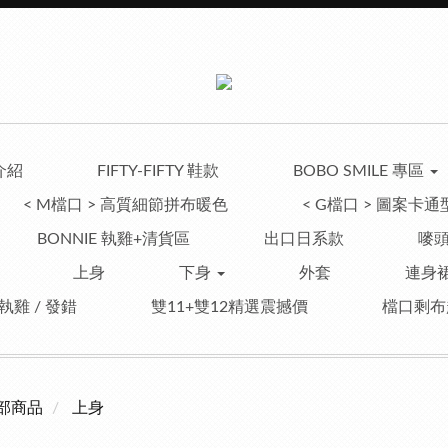
介紹
FIFTY-FIFTY 鞋款
BOBO SMILE 專區
< M檔口 > 高質細節拼布暖色
< G檔口 > 圖案卡通
BONNIE 執雞+清貨區
出口日系款
嘜頭
上身
下身
外套
連身裙
 執雞 / 發錯
雙11+雙12精選震撼價
檔口剩布
部商品
上身