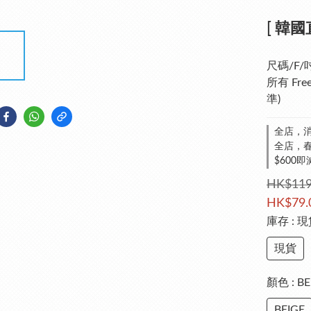
[ 韓國直
尺碼/F/吋
所有 Fr
準)
全店，消
全店，春夏
$600即
HK$119
HK$79.
庫存
: 
現貨
顏色
: B
BEIGE