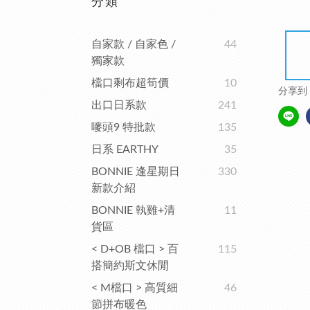
分類
自家款 / 自家色 /
44
獨家款
檔口剩布超筍價
10
分享到
出口日系款
241
嘜頭9 特批款
135
日系 EARTHY
35
BONNIE 逢星期日
330
新款介紹
BONNIE 執雞+清
11
貨區
< D+OB 檔口 > 百
115
搭簡約斯文休閒
< M檔口 > 高質細
46
節拼布暖色