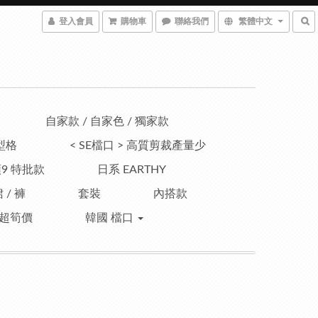
登入會員
購物車
聯絡我們
繁體中文
自家款 / 自家色 / 獨家款
型格
< SE檔口 > 高質剪裁產量少
9 特批款
日系 EARTHY
 / 褲
套裝
內搭款
超筍價
韓國 檔口