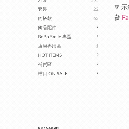
外套
135
示
🔻
套裝
22
🎬
Fa
內搭款
63
飾品配件
BoBo Smile 專區
店員專用區
1
HOT ITEMS
補貨區
檔口 ON SALE