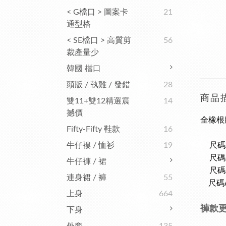
< G檔口 > 圖案卡
21
通型格
< SE檔口 > 高質剪
56
裁產量少
韓國 檔口
頭版 / 執雞 / 發錯
28
商品
雙11+雙12精選震
14
撼價
全橡根
Fifty-Fifty 鞋款
16
尺碼/
牛仔褸 / 恤衫
19
尺碼
牛仔褲 / 裙
尺碼/
連身裙 / 褲
55
尺碼/X
上身
664
褲款
下身