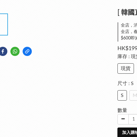
[ 韓國直
全店，消
全店，春夏
$600即
HK$199
庫存
: 
現貨
尺寸
: S
S
數量
加入購