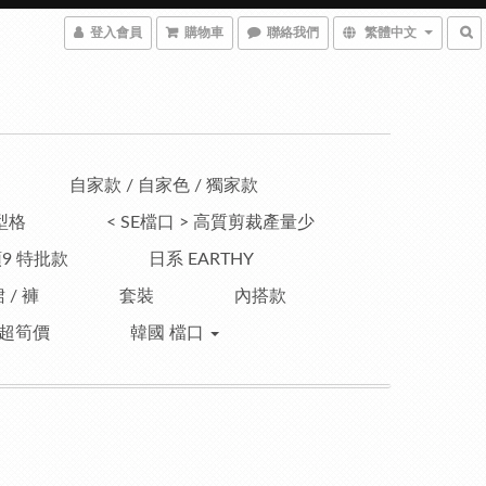
登入會員
購物車
聯絡我們
繁體中文
自家款 / 自家色 / 獨家款
型格
< SE檔口 > 高質剪裁產量少
9 特批款
日系 EARTHY
 / 褲
套裝
內搭款
超筍價
韓國 檔口