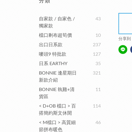
分類
自家款 / 自家色 /
43
獨家款
檔口剩布超筍價
10
分享到
出口日系款
237
嘜頭9 特批款
127
日系 EARTHY
35
BONNIE 逢星期日
321
新款介紹
BONNIE 執雞+清
11
貨區
< D+OB 檔口 > 百
114
搭簡約斯文休閒
< M檔口 > 高質細
46
節拼布暖色