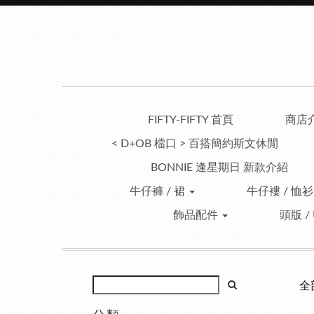
FIFTY-FIFTY 首頁
商店
< D+OB 檔口 > 百搭簡約斯文休閒
BONNIE 逢星期日 新款介紹
牛仔褲 / 裙
牛仔褸 / 恤衫
飾品配件
頭版 /
全