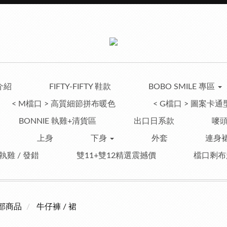
介紹
FIFTY-FIFTY 鞋款
BOBO SMILE 專區
< M檔口 > 高質細節拼布暖色
< G檔口 > 圖案卡通
BONNIE 執雞+清貨區
出口日系款
嘜頭
上身
下身
外套
連身裙
 執雞 / 發錯
雙11+雙12精選震撼價
檔口剩布
部商品
牛仔褲 / 裙