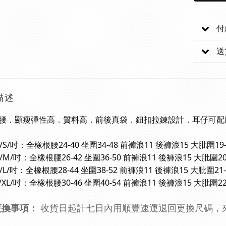
付
送
描述
腰．顯瘦彈性高．質料高．前後真袋．鈕扣拉鍊設計．耳仔可配
S/吋：全橡根腰24-40 坐圍34-48 前褲浪11 後褲浪15 大肶圍19-
/M/吋：全橡根腰26-42 坐圍36-50 前褲浪11 後褲浪15 大肶圍20-
L/吋：全橡根腰28-44 坐圍38-52 前褲浪11 後褲浪15 大肶圍21-
L/吋：全橡根腰30-46 坐圍40-54 前褲浪11 後褲浪15 大肶圍22-
更換事項：
收貨日起計七日內
用
順豐速運退回
更換尺碼，