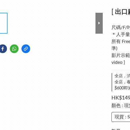
[ 出口廠
尺碼/F/
＊人手量
所有 Fr
準)
影片示範介
video ]
全店，消
全店，春夏
$600即
HK$149
顏色
: 現
現貨 : 