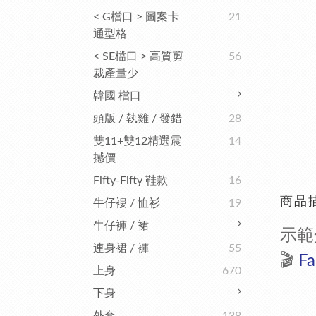
< G檔口 > 圖案卡
21
通型格
< SE檔口 > 高質剪
56
裁產量少
韓國 檔口
頭版 / 執雞 / 發錯
28
雙11+雙12精選震
14
撼價
Fifty-Fifty 鞋款
16
商品
牛仔褸 / 恤衫
19
牛仔褲 / 裙
示範
連身裙 / 褲
55
🎬
F
a
上身
670
下身