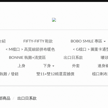
介紹
FIFTY-FIFTY 鞋款
BOBO SMILE 專區
< M檔口 > 高質細節拼布暖色
< G檔口 > 圖案卡通
BONNIE 執雞+清貨區
出口日系款
嘜頭
上身
下身
外套
連身裙
 執雞 / 發錯
雙11+雙12精選震撼價
檔口剩布
部商品
出口日系款