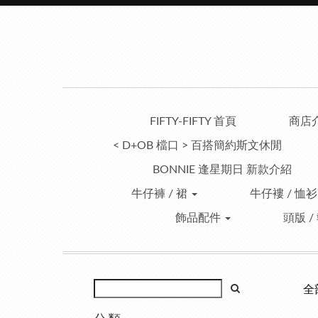
FIFTY-FIFTY 首頁
商店
< D+OB 檔口 > 百搭簡約斯文休閒
BONNIE 逢星期日 新款介紹
牛仔褲 / 裙
牛仔褸 / 恤衫
飾品配件
頭版 /
全