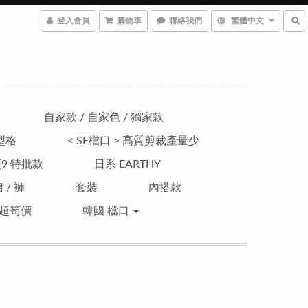
登入會員
購物車
聯絡我們
繁體中文
自家款 / 自家色 / 獨家款
型格
< SE檔口 > 高質剪裁產量少
9 特批款
日系 EARTHY
 / 褲
套裝
內搭款
超筍價
韓國 檔口