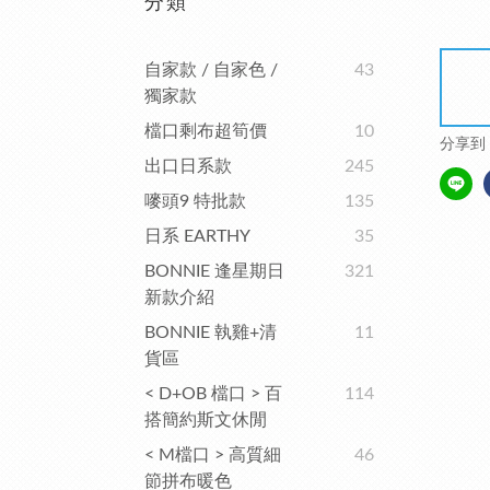
分類
自家款 / 自家色 /
43
獨家款
檔口剩布超筍價
10
分享到
出口日系款
245
嘜頭9 特批款
135
日系 EARTHY
35
BONNIE 逢星期日
321
新款介紹
BONNIE 執雞+清
11
貨區
< D+OB 檔口 > 百
114
搭簡約斯文休閒
< M檔口 > 高質細
46
節拼布暖色