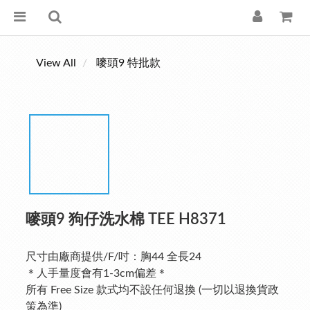
View All
嘜頭9 特批款
嘜頭9 狗仔洗水棉 TEE H8371
尺寸由廠商提供/F/吋：胸44 全長24
＊人手量度會有1-3cm偏差＊
所有 Free Size 款式均不設任何退換 (一切以退換貨政
策為準)